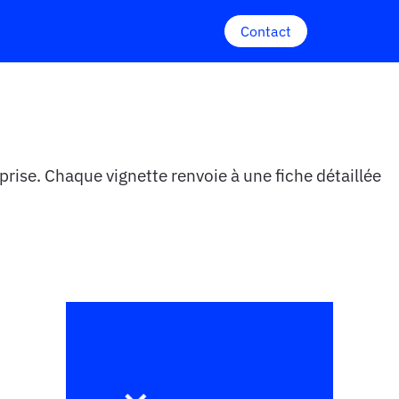
Contact
prise.
C
haque
vignette
renvoie
à
une
fiche
détaillée